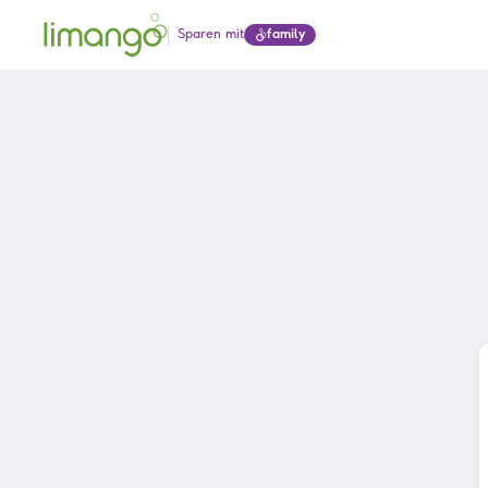
Sparen mit
family