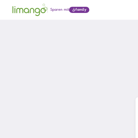
Sparen mit
family