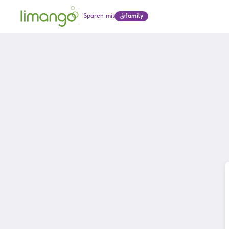
Sparen mit
family