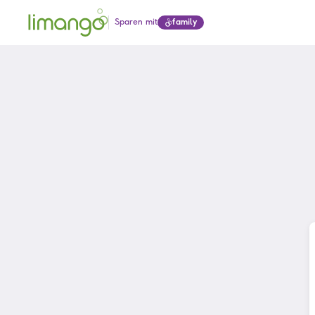
Sparen mit
family