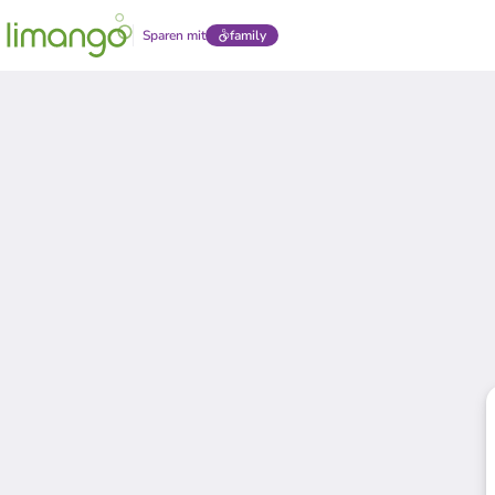
Sparen mit
family