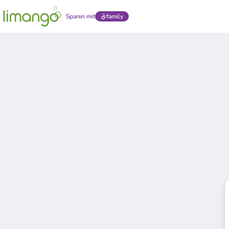
Sparen mit
family