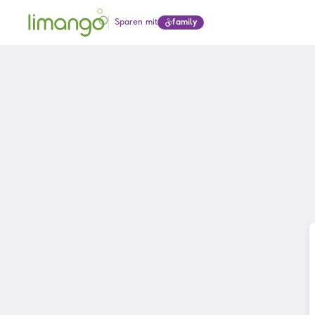
Sparen mit
family