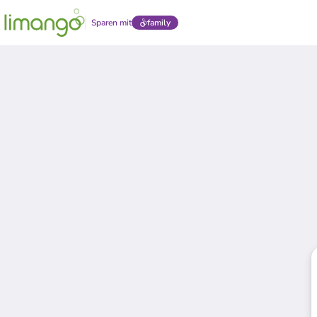
Sparen mit
family