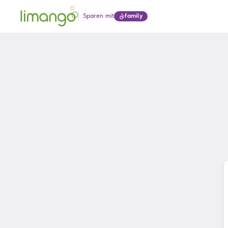
Sparen mit
family