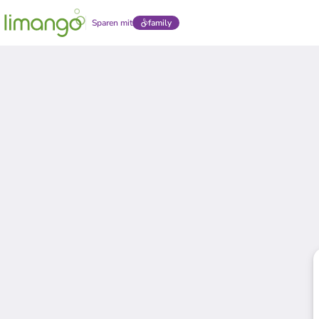
Sparen mit
family