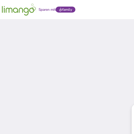
Sparen mit
family