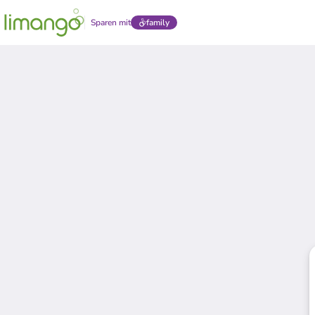
Sparen mit
family