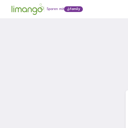
Sparen mit
family