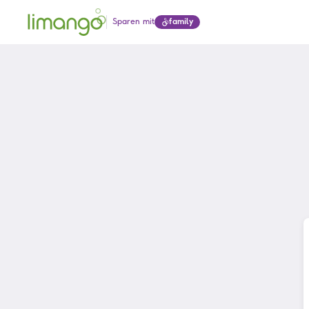
Sparen mit
family